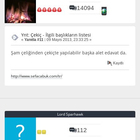
14094
Ynt: Çekiç - İlgili başlıkların listesi
«
Yanıtla #11 :
09 Mayıs 2013, 23:33:25 »
Şam çeliğinden çekiçte yapılabilir başka alet edavat da.
Kayıtlı
http://www.sefacabuk.com/tr/
Lord Sparhawk
112