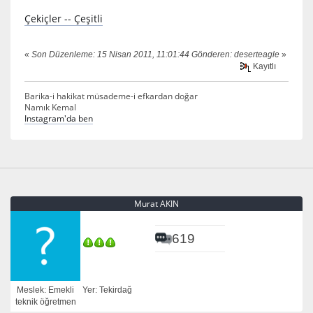
Çekiçler -- Çeşitli
«
Son Düzenleme: 15 Nisan 2011, 11:01:44 Gönderen: deserteagle
»
Kayıtlı
Barika-i hakikat müsademe-i efkardan doğar
Namık Kemal
Instagram'da ben
Murat AKIN
619
Meslek: Emekli
Yer: Tekirdağ
teknik öğretmen