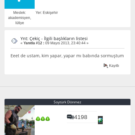
Meslek:
Yer: Eskişehir
akademisyen,
lütiye
Ynt: Çekiç - İlgili başlıkların listesi
«
Yanıtla #12 :
09 Mayıs 2013, 23:40:44 »
Eeet de ustam, kim yapar, yapar mı babında sormuştum
Kayıtlı
Soytürk Dönmez
4198