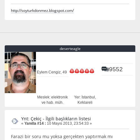
http://soyturkdonmez.blogspot.com/
deserteagle
9552
Eylem Cengiz, 49
Meslek: elektronik
Yer: İstanbul,
ve hab. müh.
Kırklareli
Ynt: Çekiç - İlgili başlıkların listesi
«
Yanıtla #14 :
10 Mayıs 2013, 23:54:33 »
Farazi bir soru mu yoksa gerçekten yaptırmak mı