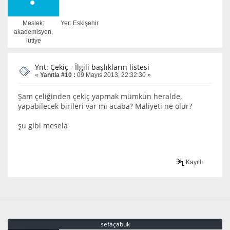
Meslek:
Yer: Eskişehir
akademisyen,
lütiye
Ynt: Çekiç - İlgili başlıkların listesi
«
Yanıtla #10 :
09 Mayıs 2013, 22:32:30 »
Şam çeliğinden çekiç yapmak mümkün heralde,
yapabilecek birileri var mı acaba? Maliyeti ne olur?
şu gibi mesela
Kayıtlı
sefaçabuk