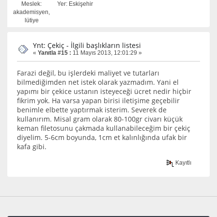
Meslek:
Yer: Eskişehir
akademisyen,
lütiye
Ynt: Çekiç - İlgili başlıkların listesi
«
Yanıtla #15 :
11 Mayıs 2013, 12:01:29 »
Farazi değil, bu işlerdeki maliyet ve tutarları
bilmediğimden net istek olarak yazmadım. Yani el
yapımı bir çekice ustanın isteyeceği ücret nedir hiçbir
fikrim yok. Ha varsa yapan birisi iletişime geçebilir
benimle elbette yaptırmak isterim. Severek de
kullanırım. Misal gram olarak 80-100gr civarı küçük
keman filetosunu çakmada kullanabileceğim bir çekiç
diyelim. 5-6cm boyunda, 1cm et kalınlığında ufak bir
kafa gibi.
Kayıtlı