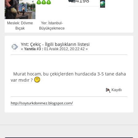
4198
Meslek: Dövme
Yer: İstanbul-
Bıçak
Büyükçekmece
Ynt: Çekiç - İlgili başlıkların listesi
«
Yanıtla #3 :
01 Aralık 2012, 20:22:42 »
Murat hocam, bu çekiçlerden hurdacıda 3-5 tane daha
var mıdır ?
Kayıtlı
http://soyturkdonmez.blogspot.com/