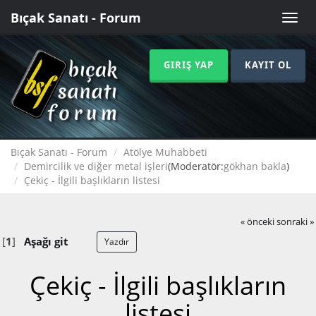
Bıçak Sanatı - Forum
Toggle
naviga
GIRIŞ YAP
KAYIT OL
Bıçak Sanatı - Forum
Atölye Muhabbeti
Demircilik ve diğer metal işleri
(Moderatör:
gökhan bakla
)
Çekiç - İlgili başlıkların listesi
« önceki
sonraki »
[
1
]
Aşağı git
Yazdır
Çekiç - İlgili başlıkların
listesi