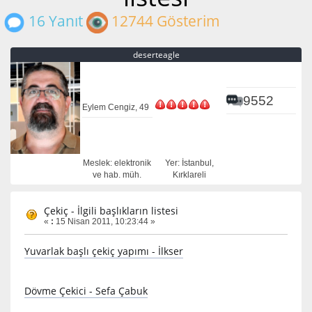
16 Yanıt
12744 Gösterim
deserteagle
9552
Eylem Cengiz, 49
Meslek: elektronik
Yer: İstanbul,
ve hab. müh.
Kırklareli
Çekiç - İlgili başlıkların listesi
«
:
15 Nisan 2011, 10:23:44 »
Yuvarlak başlı çekiç yapımı - İlkser
Dövme Çekici - Sefa Çabuk