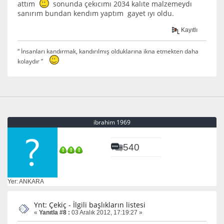
attım
sonunda çekıcımı 2034 kalıte malzemeydı
sanırım bundan kendım yaptım gayet ıyı oldu.
Kayıtlı
“ İnsanları kandırmak, kandırılmış olduklarına ikna etmekten daha
kolaydır ”
ibrahim 1969
540
Yer: ANKARA
Ynt: Çekiç - İlgili başlıkların listesi
«
Yanıtla #8 :
03 Aralık 2012, 17:19:27 »