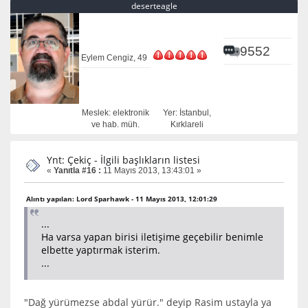
deserteagle
9552
Eylem Cengiz, 49
Meslek: elektronik
Yer: İstanbul,
ve hab. müh.
Kırklareli
Ynt: Çekiç - İlgili başlıkların listesi
«
Yanıtla #16 :
11 Mayıs 2013, 13:43:01 »
Alıntı yapılan: Lord Sparhawk - 11 Mayıs 2013, 12:01:29
...
Ha varsa yapan birisi iletişime geçebilir benimle
elbette yaptırmak isterim.
...
"Dağ yürümezse abdal yürür." deyip Rasim ustayla ya