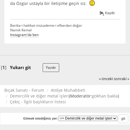
da Özgür ustayla bir iletişime geçin siz.
Kayıtlı
Barika-i hakikat müsademe-i efkardan doğar
Namık Kemal
Instagram'da ben
[
1
]
Yukarı git
Yazdır
« önceki
sonraki »
Bıçak Sanatı - Forum
Atölye Muhabbeti
Demircilik ve diğer metal işleri
(Moderatör:
gökhan bakla
)
Çekiç - İlgili başlıkların listesi
Gitmek istediğiniz yer: