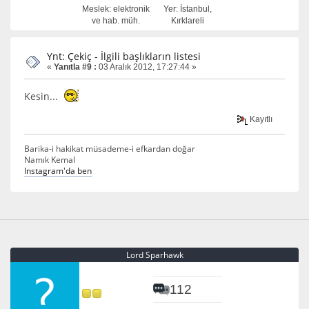
Meslek: elektronik
Yer: İstanbul,
ve hab. müh.
Kırklareli
Ynt: Çekiç - İlgili başlıkların listesi
«
Yanıtla #9 :
03 Aralık 2012, 17:27:44 »
Kesin...
Kayıtlı
Barika-i hakikat müsademe-i efkardan doğar
Namık Kemal
Instagram'da ben
Lord Sparhawk
112