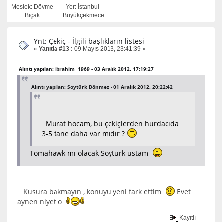
Meslek: Dövme
Yer: İstanbul-
Bıçak
Büyükçekmece
Ynt: Çekiç - İlgili başlıkların listesi
«
Yanıtla #13 :
09 Mayıs 2013, 23:41:39 »
Alıntı yapılan: ibrahim 1969 - 03 Aralık 2012, 17:19:27
Alıntı yapılan: Soytürk Dönmez - 01 Aralık 2012, 20:22:42
Murat hocam, bu çekiçlerden hurdacıda
3-5 tane daha var mıdır ?
Tomahawk mı olacak Soytürk ustam
Kusura bakmayın , konuyu yeni fark ettim
Evet
aynen niyet o
Kayıtlı